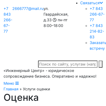
Связаться
+7
2666777@mail.ru
ул.
+7 843
843
Гвардейская,
266-67-
266-
д.33
пн-пт
77
67-
8:00–18:00
+7 843
77
214-82-
83
Заказат
встречу
«Инженерный Центр» - юридическое
сопровождение бизнеса. Оперативно и надежно!
Меню
Главная
» Услуги оценки
Оценка