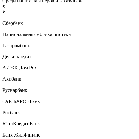
Среди наших партнеров и заказчиков
Сбербанк
Национальная фабрика ипотеки
Газпромбанк
Дельтакредит
АИЖК Дом РФ
Акибанк
Руснарбанк
«АК БАРС» Банк
Росбанк
ЮниКредит Банк
Банк ЖилФинанс