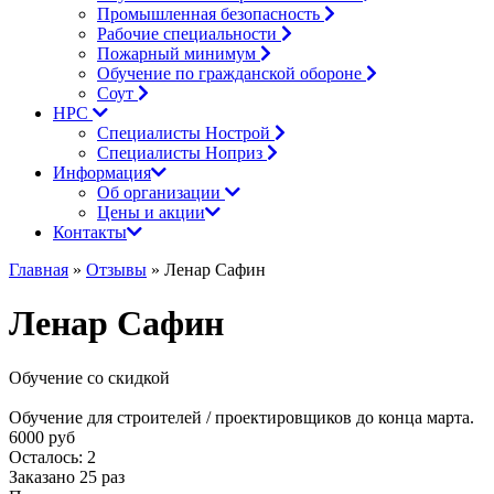
Промышленная безопасность
Рабочие специальности
Пожарный минимум
Обучение по гражданской обороне
Соут
НРС
Специалисты Нострой
Специалисты Ноприз
Информация
Об организации
Цены и акции
Контакты
Главная
»
Отзывы
» Ленар Сафин
Ленар Сафин
Обучение со скидкой
Обучение для строителей / проектировщиков до конца марта.
6000 руб
Осталось:
2
Заказано
25
раз